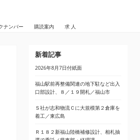
クナンバー
購読案内
求 人
新着記事
2026年8月7日付紙面
福山駅前再整備関連の地下駐など出入
口部設計、８／１９開札／福山市
Ｓ社が志和物流Ｃに大規模第２倉庫を
着工／東広島
Ｒ１８２新福山陸橋補修設計、相札抽