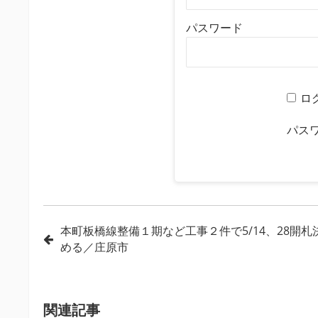
パスワード
ロ
パス
投
本町板橋線整備１期など工事２件で5/14、28開札
める／庄原市
稿
ナ
ビ
関連記事
ゲ