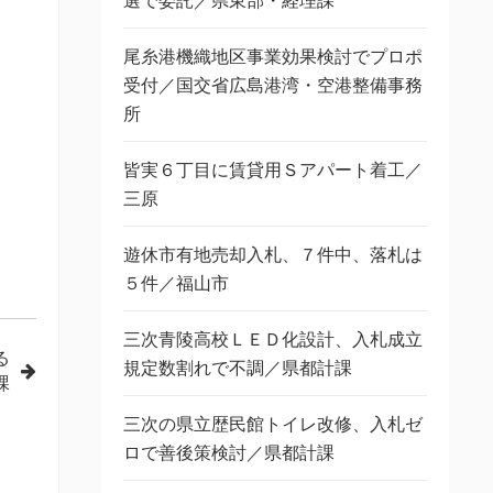
選で委託／県東部・経理課
尾糸港機織地区事業効果検討でプロポ
受付／国交省広島港湾・空港整備事務
所
皆実６丁目に賃貸用Ｓアパート着工／
三原
遊休市有地売却入札、７件中、落札は
５件／福山市
三次青陵高校ＬＥＤ化設計、入札成立
る
規定数割れで不調／県都計課
課
三次の県立歴民館トイレ改修、入札ゼ
ロで善後策検討／県都計課