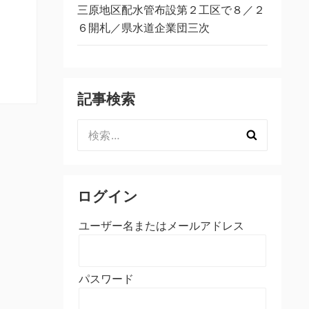
三原地区配水管布設第２工区で８／２
６開札／県水道企業団三次
記事検索
検
索:
ログイン
ユーザー名またはメールアドレス
パスワード