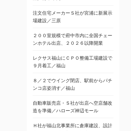
注文住宅メーカーＳ社が宮浦に新展示
場建設／三原
２００室規模で府中市内に全国チェー
ンホテル出店、２０２６以降開業
レクサス福山にＣＰＯ整備工場建設で
９月着工／福山
８／２でウイング閉店、駅前からパチ
ンコ店姿消す／福山
自動車販売店・Ｓ社が出店へ空店舗改
造を準備／ハローズ神辺モール
Ｈ社が福山北事業所に倉庫建設、設計