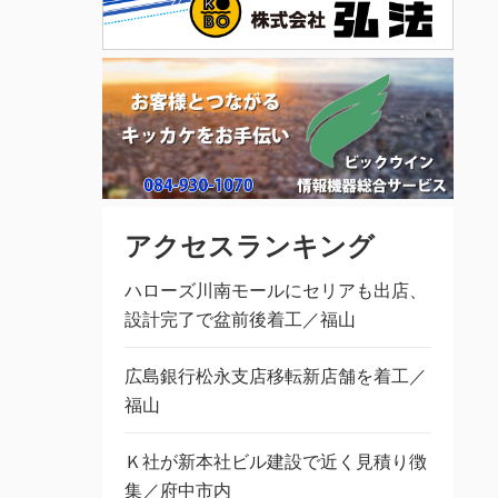
アクセスランキング
ハローズ川南モールにセリアも出店、
設計完了で盆前後着工／福山
広島銀行松永支店移転新店舗を着工／
福山
Ｋ社が新本社ビル建設で近く見積り徴
集／府中市内