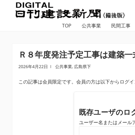
ナ
コ
ビ
ン
ゲ
テ
TOP
公共事業
民間工事
ー
ン
シ
ツ
ョ
へ
ン
ス
Ｒ８年度発注予定工事は建築一
へ
キ
ス
ッ
2026年4月22日
公共事業
,
広島県下
キ
プ
この記事は会員限定です。会員の方は以下からログイ
ッ
プ
既存ユーザのロ
ユーザー名またはメール