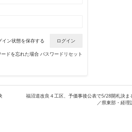
グイン状態を保存する
ワードを忘れた場合
パスワードリセット
決
福沼道改良４工区、予価事後公表で5/28開札決ま
／県東部・経理