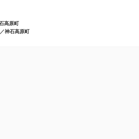
石高原町
る／神石高原町