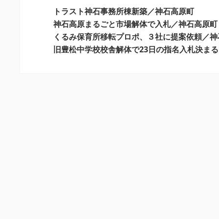
ー
トラスト神石事務所棟新築／神石高原町
シ
神石高原まるごと市場解体で入札／神石高原町
くるみ保育所移転プロポ、３社に提案依頼／神
ョ
旧豊松中学校校舎解体で23日の指名入札決ま
ン