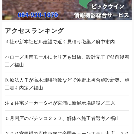
アクセスランキング
Ｋ社が新本社ビル建設で近く見積り徴集／府中市内
ハローズ川南モールにセリアも出店、設計完了で盆前後着
工／福山
医療法人Ｔが高木珈琲誘致などで沖野上複合施設新築、施
工者も内定／福山
注文住宅メーカーＳ社が宮浦に新展示場建設／三原
５月閉店のパチンコ２２２、解体へ施工者選考／福山
２００室規模で府中市内に全国チェーンホテル出店、２０