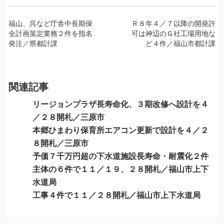
投
福山、呉など庁舎中長期保
Ｒ８年４／７以降の開発許
全計画策定業務２件を指名
可は神辺のＧ社工場用地な
稿
発注／県都計課
ど４件／福山市都計課
ナ
ビ
ゲ
ー
関連記事
シ
リージョンプラザ長寿命化、３期改修へ設計を４
ョ
／２８開札／三原市
ン
本郷ひまわり保育所エアコン更新で設計を４／２
８開札／三原市
予価７千万円超の下水道施設長寿命・耐震化２件
主体の６件で１１／１９、２８開札／福山市上下
水道局
工事４件で１１／２８開札／福山市上下水道局