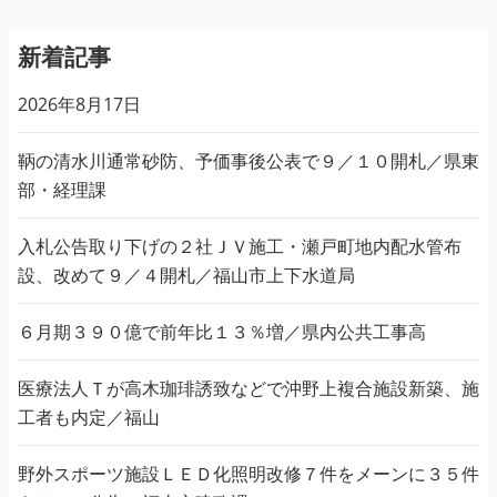
新着記事
2026年8月17日
鞆の清水川通常砂防、予価事後公表で９／１０開札／県東
部・経理課
入札公告取り下げの２社ＪＶ施工・瀬戸町地内配水管布
設、改めて９／４開札／福山市上下水道局
６月期３９０億で前年比１３％増／県内公共工事高
医療法人Ｔが高木珈琲誘致などで沖野上複合施設新築、施
工者も内定／福山
野外スポーツ施設ＬＥＤ化照明改修７件をメーンに３５件