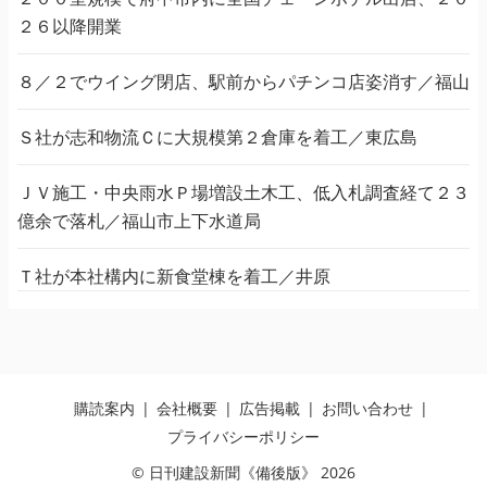
２６以降開業
８／２でウイング閉店、駅前からパチンコ店姿消す／福山
Ｓ社が志和物流Ｃに大規模第２倉庫を着工／東広島
ＪＶ施工・中央雨水Ｐ場増設土木工、低入札調査経て２３
億余で落札／福山市上下水道局
Ｔ社が本社構内に新食堂棟を着工／井原
購読案内
会社概要
広告掲載
お問い合わせ
プライバシーポリシー
© 日刊建設新聞《備後版》 2026