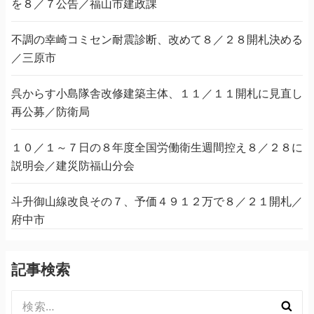
を８／７公告／福山市建政課
不調の幸崎コミセン耐震診断、改めて８／２８開札決める
／三原市
呉からす小島隊舎改修建築主体、１１／１１開札に見直し
再公募／防衛局
１０／１～７日の８年度全国労働衛生週間控え８／２８に
説明会／建災防福山分会
斗升御山線改良その７、予価４９１２万で８／２１開札／
府中市
記事検索
検