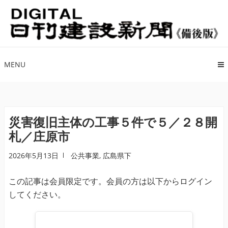
ナ
コ
ビ
ン
ゲ
テ
ー
ン
シ
ツ
MENU
ョ
へ
ン
ス
へ
キ
ス
ッ
災害復旧主体の工事５件で５／２８開
キ
プ
札／庄原市
ッ
プ
2026年5月13日
公共事業
,
広島県下
この記事は会員限定です。会員の方は以下からログイン
してください。