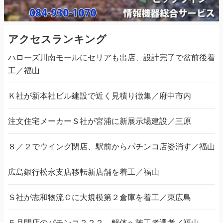
アクセスランキング
ハローズ川南モールにセリアも出店、設計完了で盆前後着
工／福山
Ｋ社が新本社ビル建設で近く見積り徴集／府中市内
注文住宅メーカーＳ社が宮浦に新展示場建設／三原
８／２でウイング閉店、駅前からパチンコ店姿消す／福山
広島銀行松永支店移転新店舗を着工／福山
Ｓ社が志和物流Ｃに大規模第２倉庫を着工／東広島
５月閉店のパチンコ２２２、解体へ施工者選考／福山