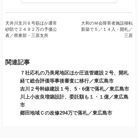
投
天井川支川６号筋ほか通常
大和のＭ会障害者施設移転
砂防で２４９２万の予価公
新築で５／１４入・開札／
稿
表／県東部・三原支所
三原
ナ
ビ
ゲ
ー
関連記事
シ
７社応札の乃美尾地区ほか圧送管建設２号、開札
ョ
経て総合評価等事後審査に移行／東広島市
ン
吉川２号幹線建設１号、5・6億で落札／東広島市
川上小改良増築設計、委託額も１・１億／東広島
市
郷田地域Ｃの改修294万で落札／東広島市