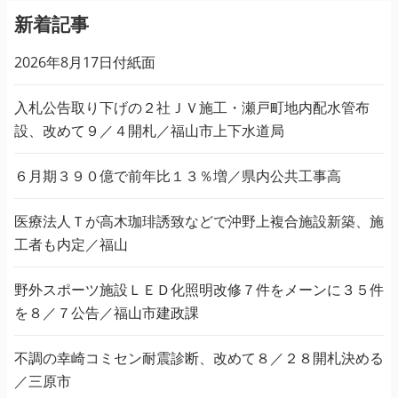
新着記事
2026年8月17日付紙面
入札公告取り下げの２社ＪＶ施工・瀬戸町地内配水管布
設、改めて９／４開札／福山市上下水道局
６月期３９０億で前年比１３％増／県内公共工事高
医療法人Ｔが高木珈琲誘致などで沖野上複合施設新築、施
工者も内定／福山
野外スポーツ施設ＬＥＤ化照明改修７件をメーンに３５件
を８／７公告／福山市建政課
不調の幸崎コミセン耐震診断、改めて８／２８開札決める
／三原市