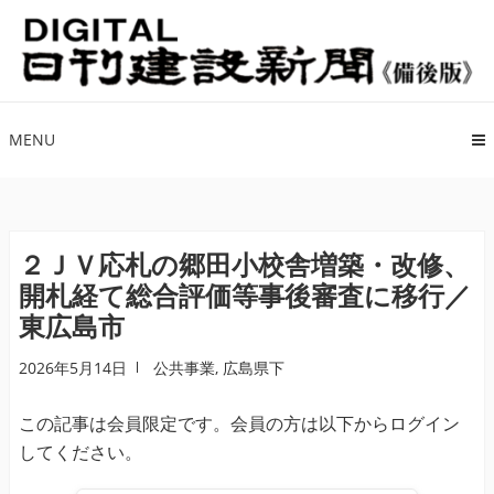
ナ
コ
ビ
ン
ゲ
テ
ー
ン
シ
ツ
MENU
ョ
へ
ン
ス
へ
キ
ス
ッ
２ＪＶ応札の郷田小校舎増築・改修、
キ
プ
開札経て総合評価等事後審査に移行／
ッ
東広島市
プ
2026年5月14日
公共事業
,
広島県下
この記事は会員限定です。会員の方は以下からログイン
してください。