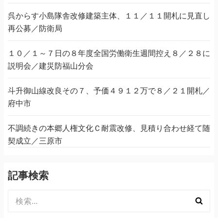
呉からす小島隊舎改修建築主体、１１／１１開札に見直し
再公募／防衛局
１０／１～７日の８年度全国労働衛生週間控え８／２８に
説明会／建災防福山分会
斗升御山線改良その７、予価４９１２万で８／２１開札／
府中市
不調続きの本郷人権文化Ｃ耐震改修、見積り合わせ経て随
契成立／三原市
記事検索
検
索: