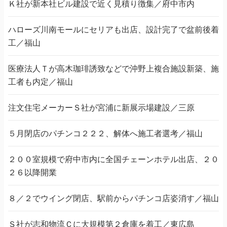
Ｋ社が新本社ビル建設で近く見積り徴集／府中市内
ハローズ川南モールにセリアも出店、設計完了で盆前後着
工／福山
医療法人Ｔが高木珈琲誘致などで沖野上複合施設新築、施
工者も内定／福山
注文住宅メーカーＳ社が宮浦に新展示場建設／三原
５月閉店のパチンコ２２２、解体へ施工者選考／福山
２００室規模で府中市内に全国チェーンホテル出店、２０
２６以降開業
８／２でウイング閉店、駅前からパチンコ店姿消す／福山
Ｓ社が志和物流Ｃに大規模第２倉庫を着工／東広島