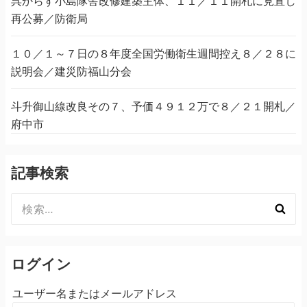
呉からす小島隊舎改修建築主体、１１／１１開札に見直し
再公募／防衛局
１０／１～７日の８年度全国労働衛生週間控え８／２８に
説明会／建災防福山分会
斗升御山線改良その７、予価４９１２万で８／２１開札／
府中市
記事検索
検
索:
ログイン
ユーザー名またはメールアドレス