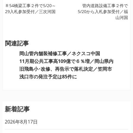
投
Ｒ54橋梁工事２件で5/20～
管内道路設備工事２件で
29入札参加受付／三次河国
5/20から入札参加受付／福
稿
山河国
ナ
ビ
ゲ
ー
関連記事
シ
岡山管内舗装補修工事／ネクスコ中国
ョ
11月期公共工事高109億で６％増／岡山県内
ン
旧飛島小･改修、再告示で落札決定／笠岡市
浅口市の発注予定は85件に
新着記事
2026年8月17日