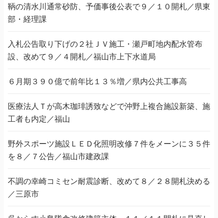
鞆の清水川通常砂防、予価事後公表で９／１０開札／県東
部・経理課
入札公告取り下げの２社ＪＶ施工・瀬戸町地内配水管布
設、改めて９／４開札／福山市上下水道局
６月期３９０億で前年比１３％増／県内公共工事高
医療法人Ｔが高木珈琲誘致などで沖野上複合施設新築、施
工者も内定／福山
野外スポーツ施設ＬＥＤ化照明改修７件をメーンに３５件
を８／７公告／福山市建政課
不調の幸崎コミセン耐震診断、改めて８／２８開札決める
／三原市