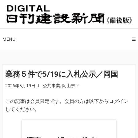
ナ
コ
ビ
ン
ゲ
テ
ー
ン
シ
ツ
MENU
ョ
へ
ン
ス
へ
キ
ス
ッ
業務５件で5/19に入札公示／岡国
キ
プ
2026年5月19日
公共事業
,
岡山県下
ッ
プ
この記事は会員限定です。会員の方は以下からログイン
してください。