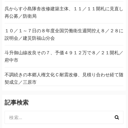
呉からす小島隊舎改修建築主体、１１／１１開札に見直し
再公募／防衛局
１０／１～７日の８年度全国労働衛生週間控え８／２８に
説明会／建災防福山分会
斗升御山線改良その７、予価４９１２万で８／２１開札／
府中市
不調続きの本郷人権文化Ｃ耐震改修、見積り合わせ経て随
契成立／三原市
記事検索
検
索: