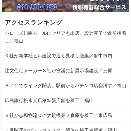
アクセスランキング
ハローズ川南モールにセリアも出店、設計完了で盆前後着
工／福山
Ｋ社が新本社ビル建設で近く見積り徴集／府中市内
注文住宅メーカーＳ社が宮浦に新展示場建設／三原
８／２でウイング閉店、駅前からパチンコ店姿消す／福山
広島銀行松永支店移転新店舗を着工／福山
Ｓ社が志和物流Ｃに大規模第２倉庫を着工／東広島
５月閉店のパチンコ２２２、解体へ施工者選考／福山