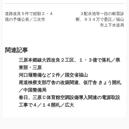
投
道路改良５件で総額２・４
３配水池等一括の耐震診
億の予価公表／三次市
断、９３４万で委託／福山
稿
市上下水道局
ナ
ビ
ゲ
ー
関連記事
シ
三原本郷線大西改良２工区、１・３億で落札／県
ョ
東部・三原
ン
河口堰整備など２件／国交省福山
尾道検察支部庁舎の改築関連、仮庁舎 きょう開札
／中国整備局
春日、三原Ｃ体育館空調設備導入関連の電源取設
工事で４／１４開札／広大