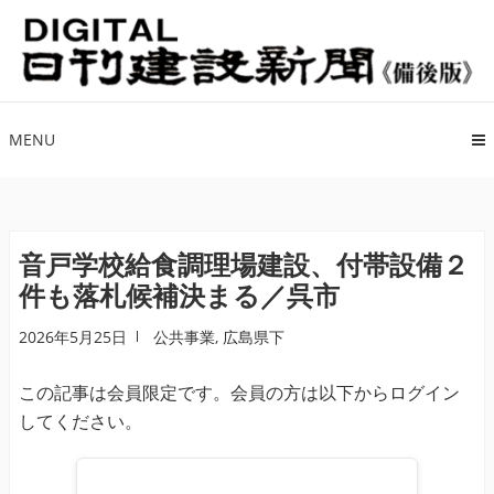
ナ
コ
ビ
ン
ゲ
テ
ー
ン
シ
ツ
MENU
ョ
へ
ン
ス
へ
キ
ス
ッ
音戸学校給食調理場建設、付帯設備２
キ
プ
件も落札候補決まる／呉市
ッ
プ
2026年5月25日
公共事業
,
広島県下
この記事は会員限定です。会員の方は以下からログイン
してください。