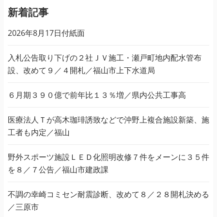
新着記事
2026年8月17日付紙面
入札公告取り下げの２社ＪＶ施工・瀬戸町地内配水管布
設、改めて９／４開札／福山市上下水道局
６月期３９０億で前年比１３％増／県内公共工事高
医療法人Ｔが高木珈琲誘致などで沖野上複合施設新築、施
工者も内定／福山
野外スポーツ施設ＬＥＤ化照明改修７件をメーンに３５件
を８／７公告／福山市建政課
不調の幸崎コミセン耐震診断、改めて８／２８開札決める
／三原市