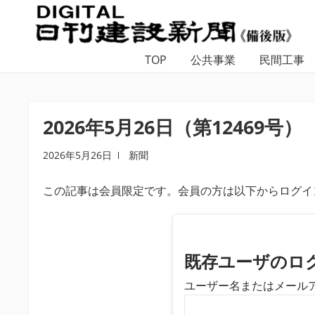
ナ
コ
ビ
ン
ゲ
テ
TOP
公共事業
民間工事
ー
ン
シ
ツ
ョ
へ
ン
ス
2026年5月26日（第12469号）
へ
キ
ス
ッ
2026年5月26日
新聞
キ
プ
この記事は会員限定です。会員の方は以下からログイ
ッ
プ
既存ユーザのロ
ユーザー名またはメール