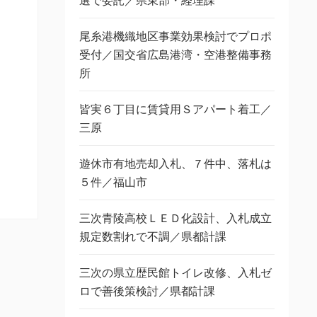
選で委託／県東部・経理課
尾糸港機織地区事業効果検討でプロポ
受付／国交省広島港湾・空港整備事務
所
皆実６丁目に賃貸用Ｓアパート着工／
三原
遊休市有地売却入札、７件中、落札は
５件／福山市
三次青陵高校ＬＥＤ化設計、入札成立
規定数割れで不調／県都計課
三次の県立歴民館トイレ改修、入札ゼ
ロで善後策検討／県都計課