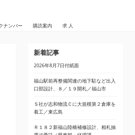
クナンバー
購読案内
求 人
新着記事
2026年8月7日付紙面
福山駅前再整備関連の地下駐など出入
口部設計、８／１９開札／福山市
Ｓ社が志和物流Ｃに大規模第２倉庫を
着工／東広島
Ｒ１８２新福山陸橋補修設計、相札抽