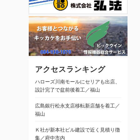
アクセスランキング
ハローズ川南モールにセリアも出店、
設計完了で盆前後着工／福山
広島銀行松永支店移転新店舗を着工／
福山
Ｋ社が新本社ビル建設で近く見積り徴
集／府中市内