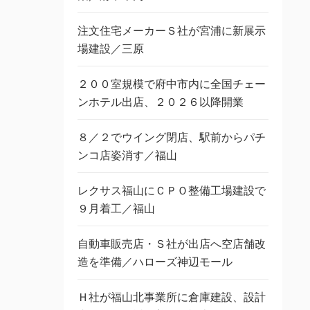
注文住宅メーカーＳ社が宮浦に新展示
場建設／三原
２００室規模で府中市内に全国チェー
ンホテル出店、２０２６以降開業
８／２でウイング閉店、駅前からパチ
ンコ店姿消す／福山
レクサス福山にＣＰＯ整備工場建設で
９月着工／福山
自動車販売店・Ｓ社が出店へ空店舗改
造を準備／ハローズ神辺モール
Ｈ社が福山北事業所に倉庫建設、設計