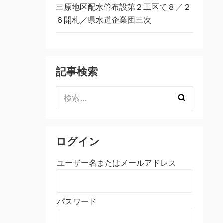
三原地区配水管布設第２工区で８／２
６開札／県水道企業団三次
記事検索
検
索:
ログイン
ユーザー名またはメールアドレス
パスワード