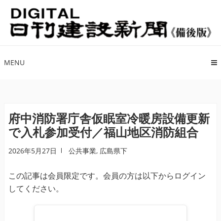
ナ
コ
ビ
ン
ゲ
テ
ー
ン
シ
ツ
MENU
ョ
へ
ン
ス
へ
キ
ス
ッ
府中消防署庁舎仮眠室冷暖房設備更新
キ
プ
で入札参加受付／福山地区消防組合
ッ
プ
2026年5月27日
公共事業
,
広島県下
この記事は会員限定です。会員の方は以下からログイン
してください。