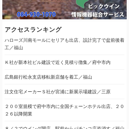
アクセスランキング
ハローズ川南モールにセリアも出店、設計完了で盆前後着
工／福山
Ｋ社が新本社ビル建設で近く見積り徴集／府中市内
広島銀行松永支店移転新店舗を着工／福山
注文住宅メーカーＳ社が宮浦に新展示場建設／三原
２００室規模で府中市内に全国チェーンホテル出店、２０
２６以降開業
８／２でウイング閉店、駅前からパチンコ店姿消す／福山