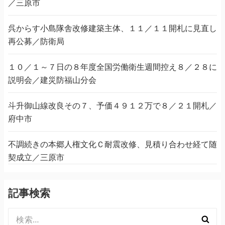
／三原市
呉からす小島隊舎改修建築主体、１１／１１開札に見直し
再公募／防衛局
１０／１～７日の８年度全国労働衛生週間控え８／２８に
説明会／建災防福山分会
斗升御山線改良その７、予価４９１２万で８／２１開札／
府中市
不調続きの本郷人権文化Ｃ耐震改修、見積り合わせ経て随
契成立／三原市
記事検索
検