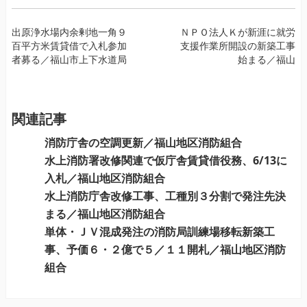
投
出原浄水場内余剰地一角９
ＮＰＯ法人Ｋが新涯に就労
百平方米賃貸借で入札参加
支援作業所開設の新築工事
稿
者募る／福山市上下水道局
始まる／福山
ナ
ビ
ゲ
ー
関連記事
シ
消防庁舎の空調更新／福山地区消防組合
ョ
水上消防署改修関連で仮庁舎賃貸借役務、6/13に
ン
入札／福山地区消防組合
水上消防庁舎改修工事、工種別３分割で発注先決
まる／福山地区消防組合
単体・ＪＶ混成発注の消防局訓練場移転新築工
事、予価６・２億で５／１１開札／福山地区消防
組合