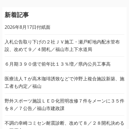
新着記事
2026年8月17日付紙面
入札公告取り下げの２社ＪＶ施工・瀬戸町地内配水管布
設、改めて９／４開札／福山市上下水道局
６月期３９０億で前年比１３％増／県内公共工事高
医療法人Ｔが高木珈琲誘致などで沖野上複合施設新築、施
工者も内定／福山
野外スポーツ施設ＬＥＤ化照明改修７件をメーンに３５件
を８／７公告／福山市建政課
不調の幸崎コミセン耐震診断、改めて８／２８開札決める