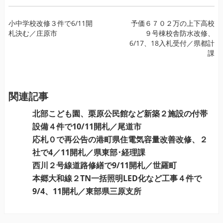
投
小中学校改修３件で6/11開
予価６７０２万の上下高校
札決む／庄原市
９号棟校舎防水改修、
稿
6/17、18入札受付／県都計
ナ
課
ビ
ゲ
ー
関連記事
シ
ョ
北部こども園、栗原公民館など新築２施設の付帯
ン
設備４件で10/11開札／尾道市
応札０で再公告の港町県住電気容量改善改修、２
社で4／11開札／県東部･経理課
西川２号線道路修繕で9/11開札／世羅町
本郷大和線２TN一括照明LED化など工事４件で
9/4、11開札／東部県三原支所