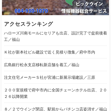
アクセスランキング
ハローズ川南モールにセリアも出店、設計完了で盆前後着
工／福山
Ｋ社が新本社ビル建設で近く見積り徴集／府中市内
広島銀行松永支店移転新店舗を着工／福山
注文住宅メーカーＳ社が宮浦に新展示場建設／三原
２００室規模で府中市内に全国チェーンホテル出店、２０
２６以降開業
８／２でウイング閉店、駅前からパチンコ店姿消す／福山