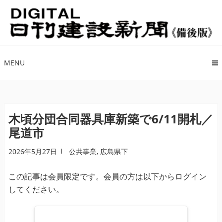
ナ
コ
ビ
ン
ゲ
テ
ー
ン
シ
ツ
MENU
ョ
へ
ン
ス
へ
キ
ス
ッ
木頃分団合同器具庫新築で6/11開札／
キ
プ
尾道市
ッ
プ
2026年5月27日
公共事業
,
広島県下
この記事は会員限定です。会員の方は以下からログイン
してください。