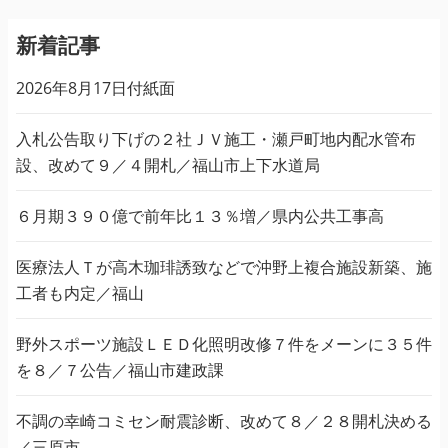
新着記事
2026年8月17日付紙面
入札公告取り下げの２社ＪＶ施工・瀬戸町地内配水管布
設、改めて９／４開札／福山市上下水道局
６月期３９０億で前年比１３％増／県内公共工事高
医療法人Ｔが高木珈琲誘致などで沖野上複合施設新築、施
工者も内定／福山
野外スポーツ施設ＬＥＤ化照明改修７件をメーンに３５件
を８／７公告／福山市建政課
不調の幸崎コミセン耐震診断、改めて８／２８開札決める
／三原市