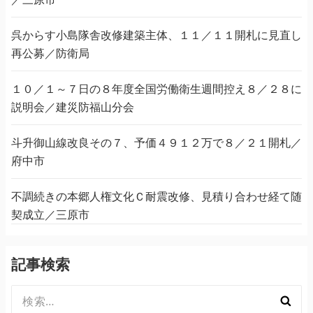
呉からす小島隊舎改修建築主体、１１／１１開札に見直し
再公募／防衛局
１０／１～７日の８年度全国労働衛生週間控え８／２８に
説明会／建災防福山分会
斗升御山線改良その７、予価４９１２万で８／２１開札／
府中市
不調続きの本郷人権文化Ｃ耐震改修、見積り合わせ経て随
契成立／三原市
記事検索
検
索: