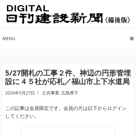
ナ
コ
ビ
ン
ゲ
テ
ー
ン
シ
ツ
MENU
ョ
へ
ン
ス
へ
キ
ス
ッ
5/27開札の工事２件、神辺の円形管埋
キ
プ
設に４５社が応札／福山市上下水道局
ッ
プ
2026年5月27日
公共事業
,
広島県下
この記事は会員限定です。会員の方は以下からログイン
してください。