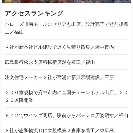
アクセスランキング
ハローズ川南モールにセリアも出店、設計完了で盆前後着
工／福山
Ｋ社が新本社ビル建設で近く見積り徴集／府中市内
広島銀行松永支店移転新店舗を着工／福山
注文住宅メーカーＳ社が宮浦に新展示場建設／三原
２００室規模で府中市内に全国チェーンホテル出店、２０
２６以降開業
８／２でウイング閉店、駅前からパチンコ店姿消す／福山
Ｓ社が志和物流Ｃに大規模第２倉庫を着工／東広島