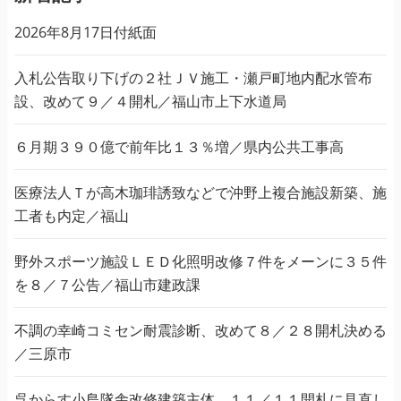
2026年8月17日付紙面
入札公告取り下げの２社ＪＶ施工・瀬戸町地内配水管布
設、改めて９／４開札／福山市上下水道局
６月期３９０億で前年比１３％増／県内公共工事高
医療法人Ｔが高木珈琲誘致などで沖野上複合施設新築、施
工者も内定／福山
野外スポーツ施設ＬＥＤ化照明改修７件をメーンに３５件
を８／７公告／福山市建政課
不調の幸崎コミセン耐震診断、改めて８／２８開札決める
／三原市
呉からす小島隊舎改修建築主体、１１／１１開札に見直し