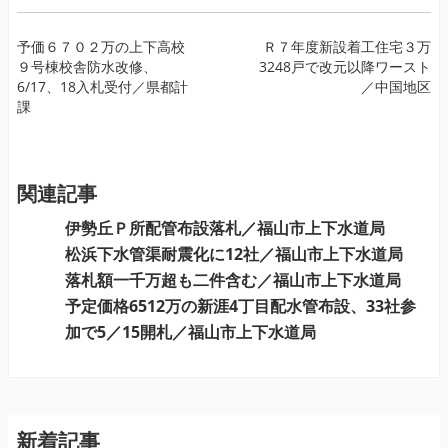
投
予価６７０２万の上下高校
Ｒ７年度新設着工住宅３万
９号棟校舎防水改修、
3248戸で改元以降ワースト
稿
6/17、18入札受付／県都計
／中国地区
ナ
課
ビ
ゲ
ー
関連記事
シ
ョ
伊勢丘Ｐ所配管布設落札／福山市上下水道局
ン
松浜下水管渠耐震化に12社／福山市上下水道局
落札額一千万超も二件含む／福山市上下水道局
予定価格6512万の新涯4丁目配水管布設、33社参
加で5／15開札／福山市上下水道局
新着記事