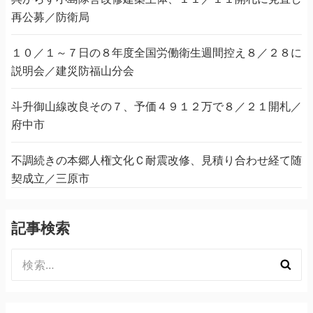
再公募／防衛局
１０／１～７日の８年度全国労働衛生週間控え８／２８に
説明会／建災防福山分会
斗升御山線改良その７、予価４９１２万で８／２１開札／
府中市
不調続きの本郷人権文化Ｃ耐震改修、見積り合わせ経て随
契成立／三原市
記事検索
検
索: