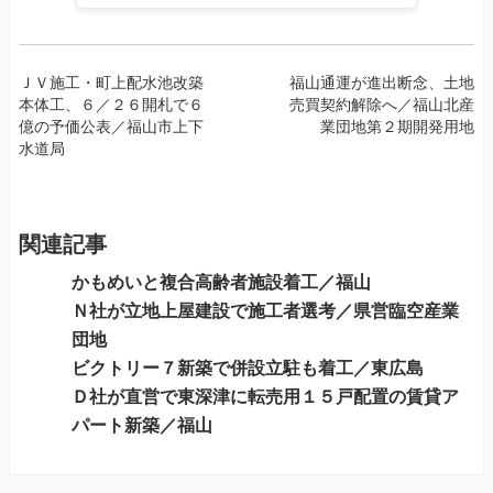
投
ＪＶ施工・町上配水池改築
福山通運が進出断念、土地
本体工、６／２６開札で６
売買契約解除へ／福山北産
稿
億の予価公表／福山市上下
業団地第２期開発用地
ナ
水道局
ビ
ゲ
ー
関連記事
シ
ョ
かもめいと複合高齢者施設着工／福山
ン
Ｎ社が立地上屋建設で施工者選考／県営臨空産業
団地
ビクトリー７新築で併設立駐も着工／東広島
Ｄ社が直営で東深津に転売用１５戸配置の賃貸ア
パート新築／福山