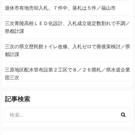
遊休市有地売却入札、７件中、落札は５件／福山市
三次青陵高校ＬＥＤ化設計、入札成立規定数割れで不調／
県都計課
三次の県立歴民館トイレ改修、入札ゼロで善後策検討／県
都計課
三原地区配水管布設第２工区で８／２６開札／県水道企業
団三次
記事検索
検
索: