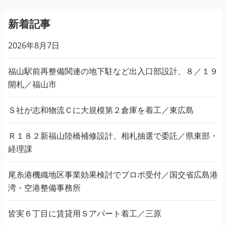
新着記事
2026年8月7日
福山駅前再整備関連の地下駐など出入口部設計、８／１９
開札／福山市
Ｓ社が志和物流Ｃに大規模第２倉庫を着工／東広島
Ｒ１８２新福山陸橋補修設計、相札抽選で委託／県東部・
経理課
尾糸港機織地区事業効果検討でプロポ受付／国交省広島港
湾・空港整備事務所
皆実６丁目に賃貸用Ｓアパート着工／三原