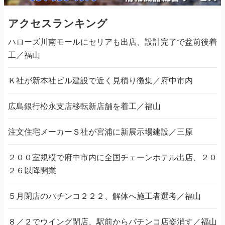
アクセスランキング
ハローズ川南モールにセリアも出店、設計完了で盆前後着
工／福山
Ｋ社が新本社ビル建設で近く見積り徴集／府中市内
広島銀行松永支店移転新店舗を着工／福山
注文住宅メーカーＳ社が宮浦に新展示場建設／三原
２００室規模で府中市内に全国チェーンホテル出店、２０
２６以降開業
５月閉店のパチンコ２２２、解体へ施工者選考／福山
８／２でウイング閉店、駅前からパチンコ店姿消す／福山