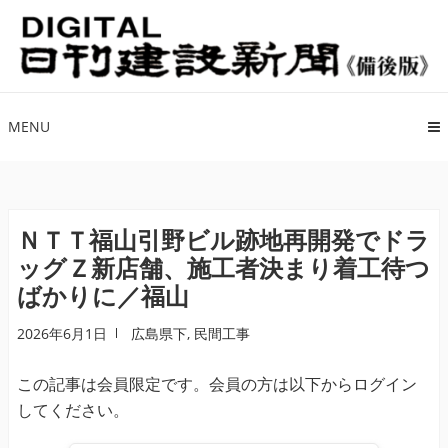
ナ
コ
ビ
ン
ゲ
テ
ー
ン
シ
ツ
MENU
ョ
へ
ン
ス
へ
キ
ス
ッ
ＮＴＴ福山引野ビル跡地再開発でドラ
キ
プ
ッグＺ新店舗、施工者決まり着工待つ
ッ
ばかりに／福山
プ
2026年6月1日
広島県下
,
民間工事
この記事は会員限定です。会員の方は以下からログイン
してください。