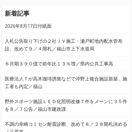
新着記事
2026年8月17日付紙面
入札公告取り下げの２社ＪＶ施工・瀬戸町地内配水管布
設、改めて９／４開札／福山市上下水道局
６月期３９０億で前年比１３％増／県内公共工事高
医療法人Ｔが高木珈琲誘致などで沖野上複合施設新築、施
工者も内定／福山
野外スポーツ施設ＬＥＤ化照明改修７件をメーンに３５件
を８／７公告／福山市建政課
不調の幸崎コミセン耐震診断、改めて８／２８開札決める
／三原市