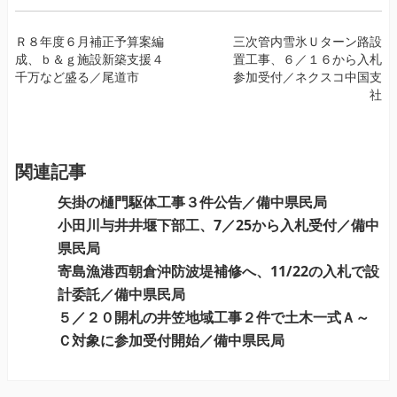
投
Ｒ８年度６月補正予算案編
三次管内雪氷Ｕターン路設
成、ｂ＆ｇ施設新築支援４
置工事、６／１６から入札
稿
千万など盛る／尾道市
参加受付／ネクスコ中国支
ナ
社
ビ
ゲ
ー
関連記事
シ
ョ
矢掛の樋門駆体工事３件公告／備中県民局
ン
小田川与井井堰下部工、7／25から入札受付／備中
県民局
寄島漁港西朝倉沖防波堤補修へ、11/22の入札で設
計委託／備中県民局
５／２０開札の井笠地域工事２件で土木一式Ａ～
Ｃ対象に参加受付開始／備中県民局