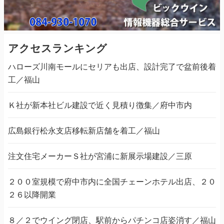
アクセスランキング
ハローズ川南モールにセリアも出店、設計完了で盆前後着
工／福山
Ｋ社が新本社ビル建設で近く見積り徴集／府中市内
広島銀行松永支店移転新店舗を着工／福山
注文住宅メーカーＳ社が宮浦に新展示場建設／三原
２００室規模で府中市内に全国チェーンホテル出店、２０
２６以降開業
８／２でウイング閉店、駅前からパチンコ店姿消す／福山