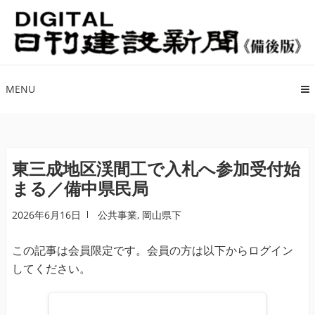
ナ
コ
ビ
ン
ゲ
テ
ー
ン
シ
ツ
MENU
ョ
へ
ン
ス
へ
キ
ス
ッ
東三成地区渓間工で入札へ参加受付始
キ
プ
まる／備中県民局
ッ
プ
2026年6月16日
公共事業
,
岡山県下
この記事は会員限定です。会員の方は以下からログイン
してください。