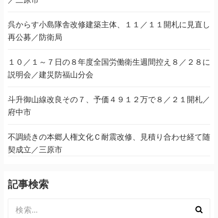
呉からす小島隊舎改修建築主体、１１／１１開札に見直し
再公募／防衛局
１０／１～７日の８年度全国労働衛生週間控え８／２８に
説明会／建災防福山分会
斗升御山線改良その７、予価４９１２万で８／２１開札／
府中市
不調続きの本郷人権文化Ｃ耐震改修、見積り合わせ経て随
契成立／三原市
記事検索
検
索: