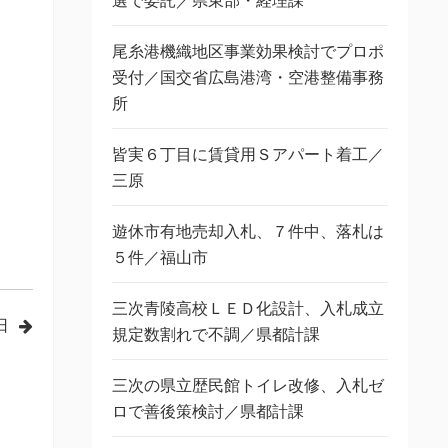
選で委託／県東部・経理課
尾糸港機織地区事業効果検討でプロポ
受付／国交省広島港湾・空港整備事務
所
皆実６丁目に賃貸用Ｓアパート着工／
三原
遊休市有地売却入札、７件中、落札は
５件／福山市
三次青陵高校ＬＥＤ化設計、入札成立
日
規定数割れで不調／県都計課
三次の県立歴民館トイレ改修、入札ゼ
ロで善後策検討／県都計課