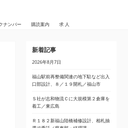
クナンバー
購読案内
求 人
新着記事
2026年8月7日
福山駅前再整備関連の地下駐など出入
口部設計、８／１９開札／福山市
Ｓ社が志和物流Ｃに大規模第２倉庫を
着工／東広島
Ｒ１８２新福山陸橋補修設計、相札抽