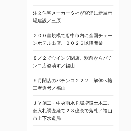
注文住宅メーカーＳ社が宮浦に新展示
場建設／三原
２００室規模で府中市内に全国チェー
ンホテル出店、２０２６以降開業
８／２でウイング閉店、駅前からパチ
ンコ店姿消す／福山
５月閉店のパチンコ２２２、解体へ施
工者選考／福山
ＪＶ施工・中央雨水Ｐ場増設土木工、
低入札調査経て２３億余で落札／福山
市上下水道局