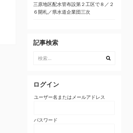
三原地区配水管布設第２工区で８／２
６開札／県水道企業団三次
記事検索
検
索:
ログイン
ユーザー名またはメールアドレス
パスワード