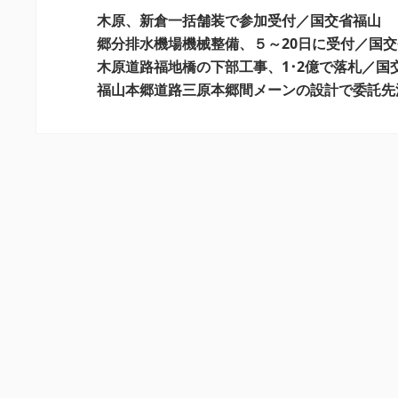
ー
木原、新倉一括舗装で参加受付／国交省福山
シ
郷分排水機場機械整備、５～20日に受付／国
木原道路福地橋の下部工事、1･2億で落札／国
ョ
福山本郷道路三原本郷間メーンの設計で委託先
ン