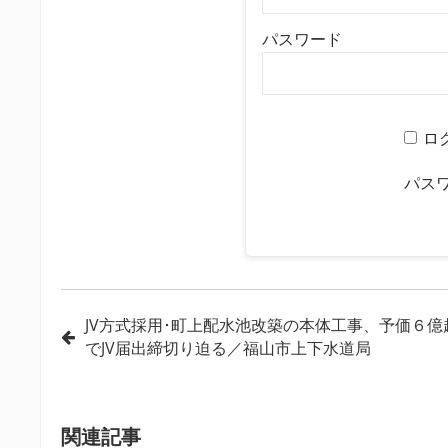
パスワード
ロ
パス
投
JV方式採用･町上配水池改築の本体工事、予価６億
でJV届出締切り迫る／福山市上下水道局
稿
ナ
ビ
関連記事
ゲ