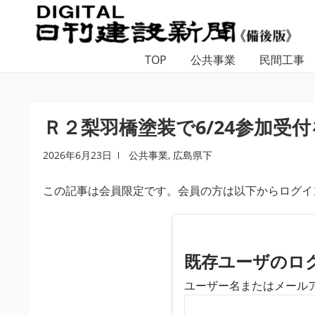
ナ
コ
ビ
ン
ゲ
テ
TOP
公共事業
民間工事
ー
ン
シ
ツ
ョ
へ
ン
ス
Ｒ２梨羽橋塗装で6/24参加受
へ
キ
ス
ッ
2026年6月23日
公共事業
,
広島県下
キ
プ
この記事は会員限定です。会員の方は以下からログイ
ッ
プ
既存ユーザのロ
ユーザー名またはメール