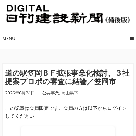
ナ
コ
ビ
ン
ゲ
テ
ー
ン
シ
ツ
MENU
ョ
へ
ン
ス
へ
キ
ス
ッ
道の駅笠岡ＢＦ拡張事業化検討、３社
キ
プ
提案プロポの審査に結論／笠岡市
ッ
プ
2026年6月24日
公共事業
,
岡山県下
この記事は会員限定です。会員の方は以下からログイン
してください。