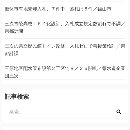
遊休市有地売却入札、７件中、落札は５件／福山市
三次青陵高校ＬＥＤ化設計、入札成立規定数割れで不調／
県都計課
三次の県立歴民館トイレ改修、入札ゼロで善後策検討／県
都計課
三原地区配水管布設第２工区で８／２６開札／県水道企業
団三次
記事検索
検
索: