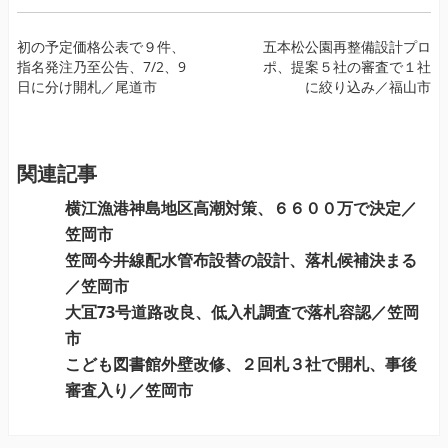
投
初の予定価格公表で９件、
五本松公園再整備設計プロ
指名発注乃至公告、7/2、9
ポ、提案５社の審査で１社
稿
日に分け開札／尾道市
に絞り込み／福山市
ナ
ビ
ゲ
ー
関連記事
シ
横江漁港神島地区高潮対策、６６００万で決定／
ョ
笠岡市
ン
笠岡今井線配水管布設替の設計、落札候補決まる
／笠岡市
大冝73号道路改良、低入札調査で落札容認／笠岡
市
こども図書館外壁改修、２回札３社で開札、事後
審査入り／笠岡市