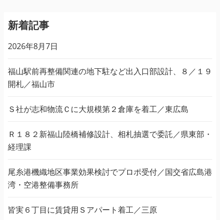
新着記事
2026年8月7日
福山駅前再整備関連の地下駐など出入口部設計、８／１９
開札／福山市
Ｓ社が志和物流Ｃに大規模第２倉庫を着工／東広島
Ｒ１８２新福山陸橋補修設計、相札抽選で委託／県東部・
経理課
尾糸港機織地区事業効果検討でプロポ受付／国交省広島港
湾・空港整備事務所
皆実６丁目に賃貸用Ｓアパート着工／三原