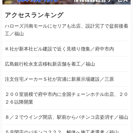
アクセスランキング
ハローズ川南モールにセリアも出店、設計完了で盆前後着
工／福山
Ｋ社が新本社ビル建設で近く見積り徴集／府中市内
広島銀行松永支店移転新店舗を着工／福山
注文住宅メーカーＳ社が宮浦に新展示場建設／三原
２００室規模で府中市内に全国チェーンホテル出店、２０
２６以降開業
８／２でウイング閉店、駅前からパチンコ店姿消す／福山
５月閉店のパチンコ２２２、解体へ施工者選考／福山