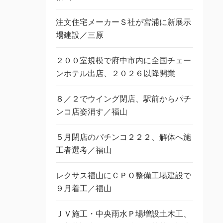
注文住宅メーカーＳ社が宮浦に新展示
場建設／三原
２００室規模で府中市内に全国チェー
ンホテル出店、２０２６以降開業
８／２でウイング閉店、駅前からパチ
ンコ店姿消す／福山
５月閉店のパチンコ２２２、解体へ施
工者選考／福山
レクサス福山にＣＰＯ整備工場建設で
９月着工／福山
ＪＶ施工・中央雨水Ｐ場増設土木工、