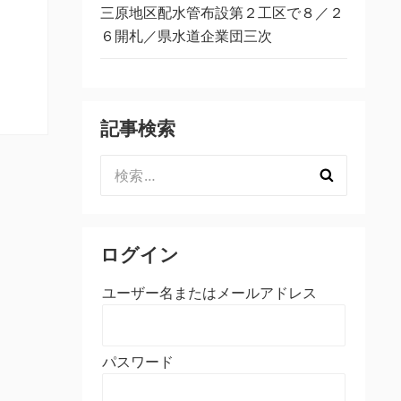
三原地区配水管布設第２工区で８／２
６開札／県水道企業団三次
記事検索
検
索:
ログイン
ユーザー名またはメールアドレス
パスワード