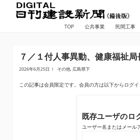
ナ
コ
ビ
ン
ゲ
テ
TOP
公共事業
民間工事
ー
ン
シ
ツ
ョ
へ
ン
ス
７／１付人事異動、健康福祉局
へ
キ
ス
ッ
2026年6月25日
その他
,
広島県下
キ
プ
この記事は会員限定です。会員の方は以下からログイ
ッ
プ
既存ユーザのロ
ユーザー名またはメール