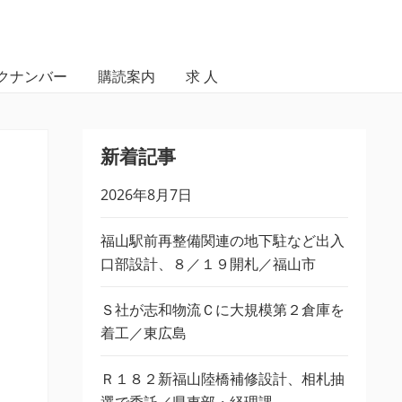
クナンバー
購読案内
求 人
新着記事
2026年8月7日
福山駅前再整備関連の地下駐など出入
口部設計、８／１９開札／福山市
Ｓ社が志和物流Ｃに大規模第２倉庫を
着工／東広島
Ｒ１８２新福山陸橋補修設計、相札抽