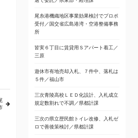
選で委託／県東部・経理課
尾糸港機織地区事業効果検討でプロポ
受付／国交省広島港湾・空港整備事務
所
皆実６丁目に賃貸用Ｓアパート着工／
三原
遊休市有地売却入札、７件中、落札は
５件／福山市
三次青陵高校ＬＥＤ化設計、入札成立
尾
規定数割れで不調／県都計課
市
三次の県立歴民館トイレ改修、入札ゼ
ロで善後策検討／県都計課