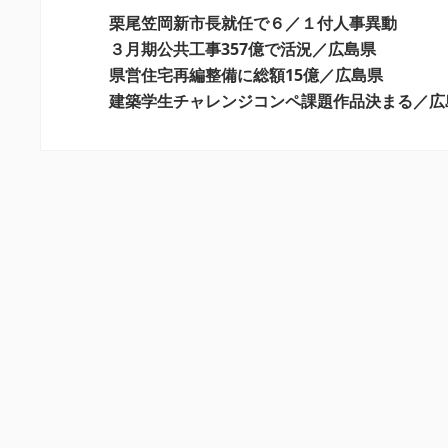
ー
栗尾笠岡新市長就任で６／１付人事異動
シ
３月期公共工事357億で活況／広島県
県営住宅再編整備に総額15億／広島県
ョ
建築学生チャレンジコンペ課題作品決まる／広
ン