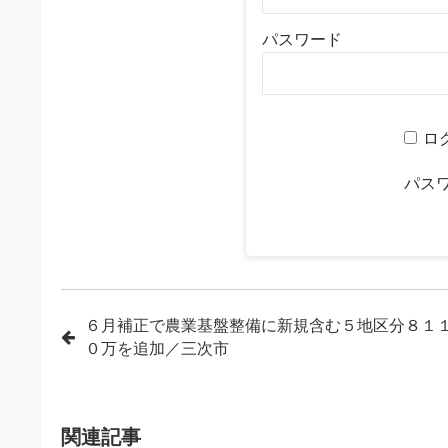
パスワード
ロ
パス
投
６月補正で農業基盤整備に新規含む５地区分８１
０万を追加／三次市
稿
ナ
ビ
関連記事
ゲ