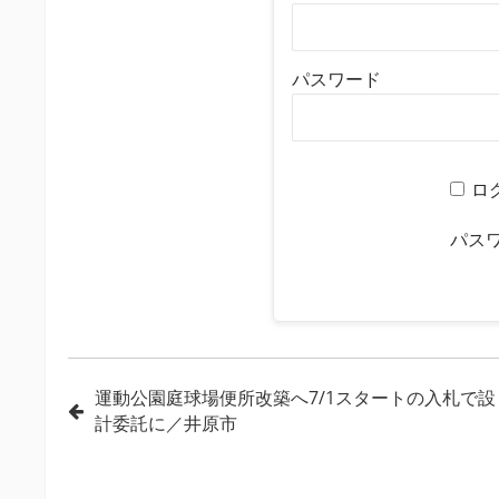
パスワード
ロ
パス
投
運動公園庭球場便所改築へ7/1スタートの入札で設
計委託に／井原市
稿
ナ
ビ