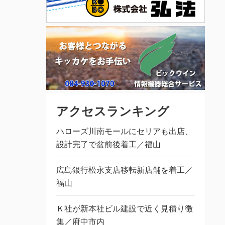
アクセスランキング
ハローズ川南モールにセリアも出店、
設計完了で盆前後着工／福山
広島銀行松永支店移転新店舗を着工／
福山
Ｋ社が新本社ビル建設で近く見積り徴
集／府中市内