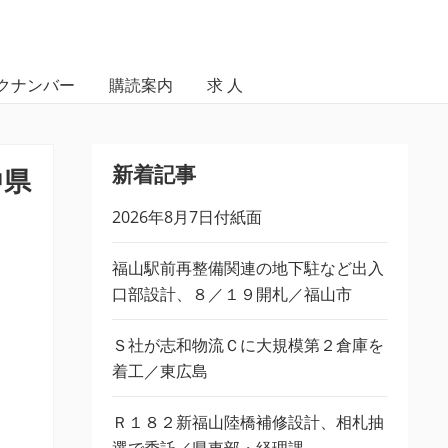
クナンバー
購読案内
求 人
新着記事
中県
2026年8月7日付紙面
福山駅前再整備関連の地下駐など出入
口部設計、８／１９開札／福山市
Ｓ社が志和物流Ｃに大規模第２倉庫を
着工／東広島
Ｒ１８２新福山陸橋補修設計、相札抽