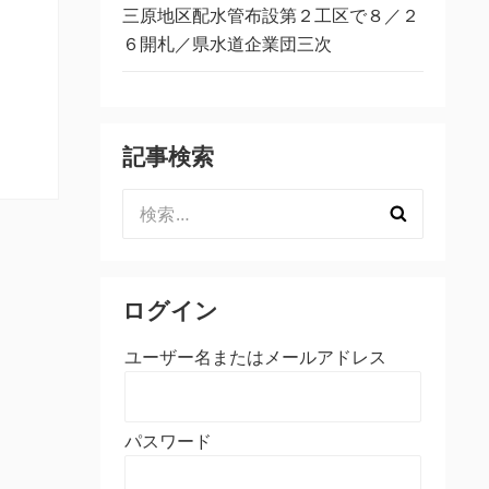
三原地区配水管布設第２工区で８／２
６開札／県水道企業団三次
記事検索
検
索:
ログイン
ユーザー名またはメールアドレス
パスワード