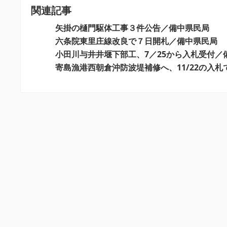
関連記事
ゲ
ー
矢掛の樋門駆体工事３件公告／備中県民局
シ
六条院東里庄線改良で７日開札／備中県民局
小田川与井井堰下部工、7／25から入札受付／
ョ
寄島漁港西朝倉沖防波堤補修へ、11/22の入
ン