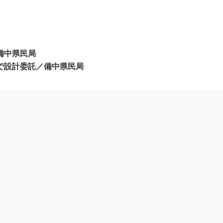
備中県民局
札で設計委託／備中県民局