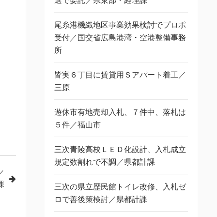
選で委託／県東部・経理課
尾糸港機織地区事業効果検討でプロポ
受付／国交省広島港湾・空港整備事務
所
皆実６丁目に賃貸用Ｓアパート着工／
三原
遊休市有地売却入札、７件中、落札は
５件／福山市
三次青陵高校ＬＥＤ化設計、入札成立
規定数割れで不調／県都計課
／
課
三次の県立歴民館トイレ改修、入札ゼ
ロで善後策検討／県都計課