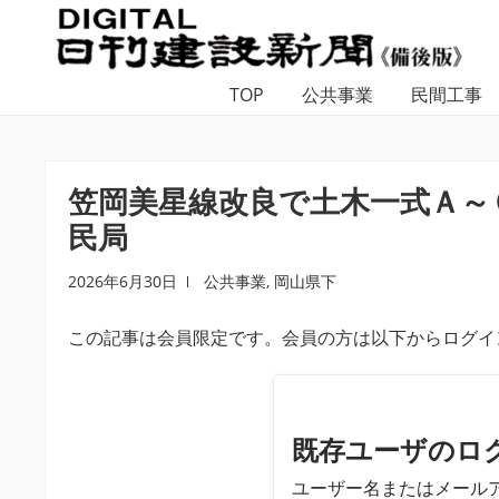
ナ
コ
ビ
ン
ゲ
テ
TOP
公共事業
民間工事
ー
ン
シ
ツ
ョ
へ
ン
ス
笠岡美星線改良で土木一式Ａ～
へ
キ
民局
ス
ッ
キ
プ
2026年6月30日
公共事業
,
岡山県下
ッ
プ
この記事は会員限定です。会員の方は以下からログイ
既存ユーザのロ
ユーザー名またはメール