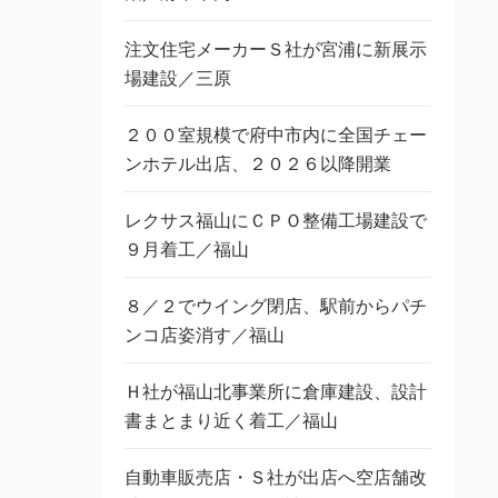
注文住宅メーカーＳ社が宮浦に新展示
場建設／三原
２００室規模で府中市内に全国チェー
ンホテル出店、２０２６以降開業
レクサス福山にＣＰＯ整備工場建設で
９月着工／福山
８／２でウイング閉店、駅前からパチ
ンコ店姿消す／福山
Ｈ社が福山北事業所に倉庫建設、設計
書まとまり近く着工／福山
自動車販売店・Ｓ社が出店へ空店舗改