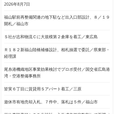
2026年8月7日
福山駅前再整備関連の地下駐など出入口部設計、８／１９
開札／福山市
Ｓ社が志和物流Ｃに大規模第２倉庫を着工／東広島
Ｒ１８２新福山陸橋補修設計、相札抽選で委託／県東部・
経理課
尾糸港機織地区事業効果検討でプロポ受付／国交省広島港
湾・空港整備事務所
皆実６丁目に賃貸用Ｓアパート着工／三原
遊休市有地売却入札、７件中、落札は５件／福山市