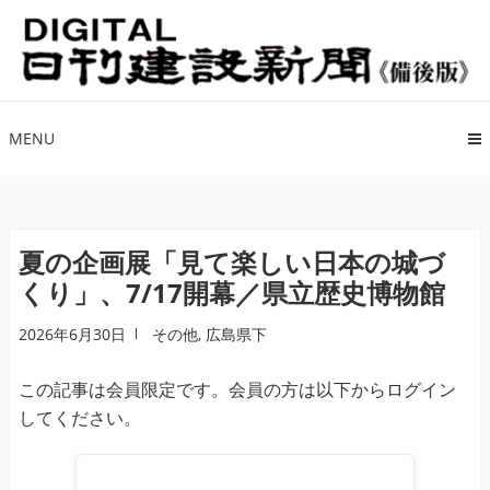
ナ
コ
ビ
ン
ゲ
テ
ー
ン
シ
ツ
MENU
ョ
へ
ン
ス
へ
キ
ス
ッ
夏の企画展「見て楽しい日本の城づ
キ
プ
くり」、7/17開幕／県立歴史博物館
ッ
プ
2026年6月30日
その他
,
広島県下
この記事は会員限定です。会員の方は以下からログイン
してください。