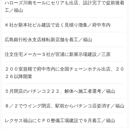
ハローズ川南モールにセリアも出店、設計完了で盆前後着
工／福山
Ｋ社が新本社ビル建設で近く見積り徴集／府中市内
広島銀行松永支店移転新店舗を着工／福山
注文住宅メーカーＳ社が宮浦に新展示場建設／三原
２００室規模で府中市内に全国チェーンホテル出店、２０
２６以降開業
５月閉店のパチンコ２２２、解体へ施工者選考／福山
８／２でウイング閉店、駅前からパチンコ店姿消す／福山
レクサス福山にＣＰＯ整備工場建設で９月着工／福山