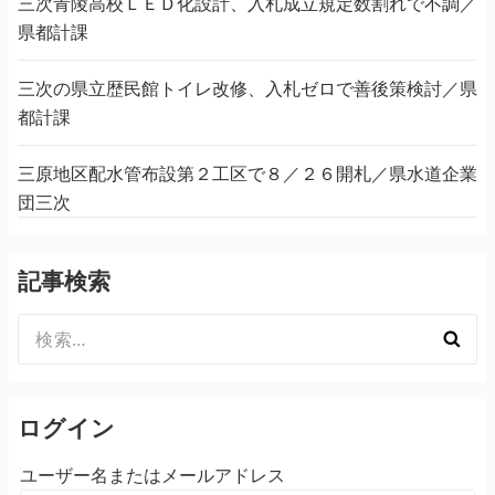
三次青陵高校ＬＥＤ化設計、入札成立規定数割れで不調／
県都計課
三次の県立歴民館トイレ改修、入札ゼロで善後策検討／県
都計課
三原地区配水管布設第２工区で８／２６開札／県水道企業
団三次
記事検索
検
索:
ログイン
ユーザー名またはメールアドレス