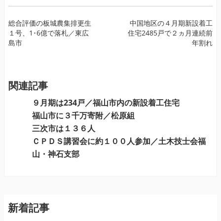
投
総合評価の板城農集排更生
中国地区の４月期新設着工
１号、1･6億で落札／東広
住宅2485戸で２ヵ月連続前
稿
島市
年割れ
ナ
ビ
ゲ
ー
関連記事
シ
９月期は234戸／福山市内の新設着工住宅
ョ
福山市に３千万寄附／松原組
ン
三次市は１３６人
ＣＰＤＳ講習会に約１００人参加／土木技士会福
山・神石支部
新着記事