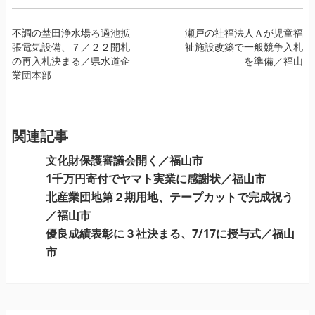
投
不調の埜田浄水場ろ過池拡
瀬戸の社福法人Ａが児童福
張電気設備、７／２２開札
祉施設改築で一般競争入札
稿
の再入札決まる／県水道企
を準備／福山
ナ
業団本部
ビ
ゲ
ー
関連記事
シ
ョ
文化財保護審議会開く／福山市
ン
1千万円寄付でヤマト実業に感謝状／福山市
北産業団地第２期用地、テープカットで完成祝う
／福山市
優良成績表彰に３社決まる、7/17に授与式／福山
市