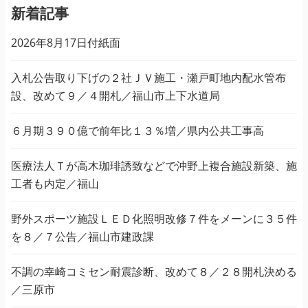
新着記事
2026年8月17日付紙面
入札公告取り下げの２社ＪＶ施工・瀬戸町地内配水管布
設、改めて９／４開札／福山市上下水道局
６月期３９０億で前年比１３％増／県内公共工事高
医療法人Ｔが高木珈琲誘致などで沖野上複合施設新築、施
工者も内定／福山
野外スポーツ施設ＬＥＤ化照明改修７件をメーンに３５件
を８／７公告／福山市建政課
不調の幸崎コミセン耐震診断、改めて８／２８開札決める
／三原市