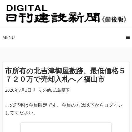
ナ
コ
ビ
ン
ゲ
テ
ー
ン
シ
ツ
MENU
ョ
へ
ン
ス
へ
キ
ス
ッ
市所有の北吉津御屋敷跡、最低価格５
キ
プ
７２０万で売却入札へ／福山市
ッ
プ
2026年7月3日
その他
,
広島県下
この記事は会員限定です。会員の方は以下からログイン
してください。