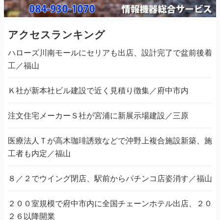
アクセスランキング
ハローズ川南モールにセリアも出店、設計完了で盆前後着
工／福山
Ｋ社が新本社ビル建設で近く見積り徴集／府中市内
注文住宅メーカーＳ社が宮浦に新展示場建設／三原
医療法人Ｔが高木珈琲誘致などで沖野上複合施設新築、施
工者も内定／福山
８／２でウイング閉店、駅前からパチンコ店姿消す／福山
２００室規模で府中市内に全国チェーンホテル出店、２０
２６以降開業