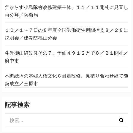
呉からす小島隊舎改修建築主体、１１／１１開札に見直し
再公募／防衛局
１０／１～７日の８年度全国労働衛生週間控え８／２８に
説明会／建災防福山分会
斗升御山線改良その７、予価４９１２万で８／２１開札／
府中市
不調続きの本郷人権文化Ｃ耐震改修、見積り合わせ経て随
契成立／三原市
記事検索
検
索: