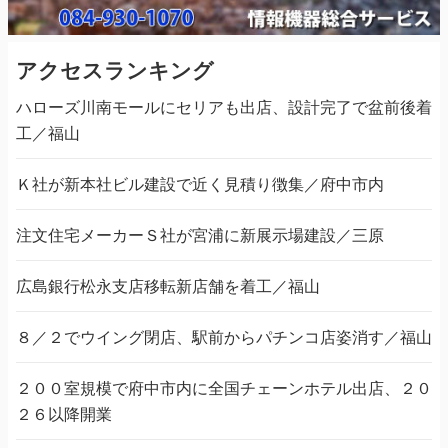
アクセスランキング
ハローズ川南モールにセリアも出店、設計完了で盆前後着
工／福山
Ｋ社が新本社ビル建設で近く見積り徴集／府中市内
注文住宅メーカーＳ社が宮浦に新展示場建設／三原
広島銀行松永支店移転新店舗を着工／福山
８／２でウイング閉店、駅前からパチンコ店姿消す／福山
２００室規模で府中市内に全国チェーンホテル出店、２０
２６以降開業