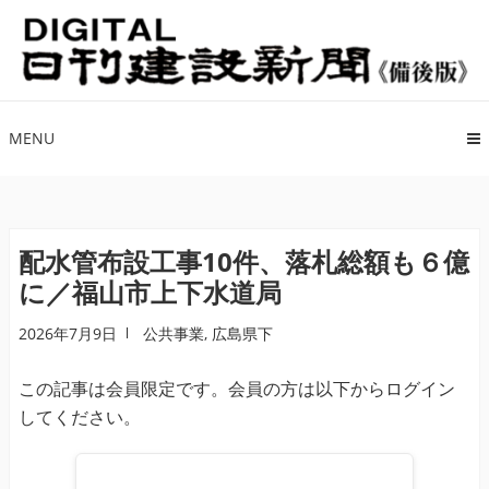
ナ
コ
ビ
ン
ゲ
テ
ー
ン
シ
ツ
MENU
ョ
へ
ン
ス
へ
キ
ス
ッ
配水管布設工事10件、落札総額も６億
キ
プ
に／福山市上下水道局
ッ
プ
2026年7月9日
公共事業
,
広島県下
この記事は会員限定です。会員の方は以下からログイン
してください。