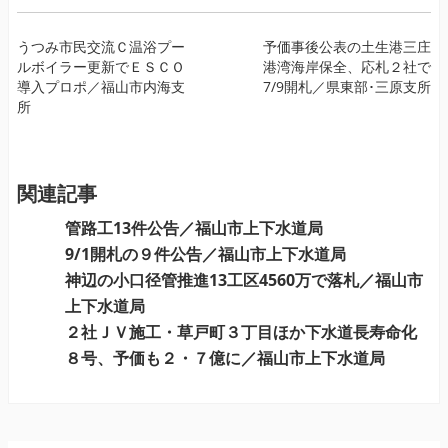
投
うつみ市民交流Ｃ温浴プー
予価事後公表の土生港三庄
ルボイラー更新でＥＳＣＯ
港湾海岸保全、応札２社で
稿
導入プロポ／福山市内海支
7/9開札／県東部･三原支所
ナ
所
ビ
ゲ
ー
関連記事
シ
ョ
管路工13件公告／福山市上下水道局
ン
9/1開札の９件公告／福山市上下水道局
神辺の小口径管推進13工区4560万で落札／福山市
上下水道局
２社ＪＶ施工・草戸町３丁目ほか下水道長寿命化
８号、予価も２・７億に／福山市上下水道局