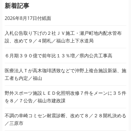
新着記事
2026年8月17日付紙面
入札公告取り下げの２社ＪＶ施工・瀬戸町地内配水管布
設、改めて９／４開札／福山市上下水道局
６月期３９０億で前年比１３％増／県内公共工事高
医療法人Ｔが高木珈琲誘致などで沖野上複合施設新築、施
工者も内定／福山
野外スポーツ施設ＬＥＤ化照明改修７件をメーンに３５件
を８／７公告／福山市建政課
不調の幸崎コミセン耐震診断、改めて８／２８開札決める
／三原市