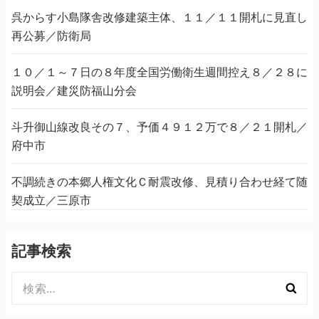
呉からす小島隊舎改修建築主体、１１／１１開札に見直し
再公募／防衛局
１０／１～７日の８年度全国労働衛生週間控え８／２８に
説明会／建災防福山分会
斗升御山線改良その７、予価４９１２万で８／２１開札／
府中市
不調続きの本郷人権文化Ｃ耐震改修、見積り合わせ経て随
契成立／三原市
記事検索
検
索: