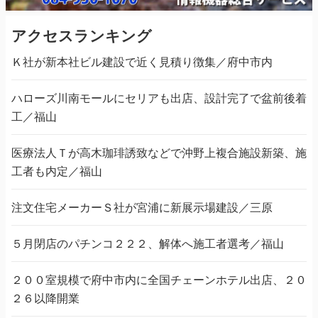
アクセスランキング
Ｋ社が新本社ビル建設で近く見積り徴集／府中市内
ハローズ川南モールにセリアも出店、設計完了で盆前後着
工／福山
医療法人Ｔが高木珈琲誘致などで沖野上複合施設新築、施
工者も内定／福山
注文住宅メーカーＳ社が宮浦に新展示場建設／三原
５月閉店のパチンコ２２２、解体へ施工者選考／福山
２００室規模で府中市内に全国チェーンホテル出店、２０
２６以降開業