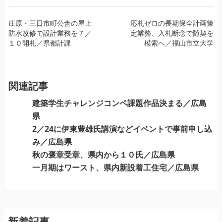
投
庄原・三日市町公舎の屋上
応札ゼロの長期保全計画策
防水改修で設計業務を７／
定業務、入札断念で随契を
稿
１０開札／県都計課
模索へ／福山市立大学
ナ
ビ
ゲ
ー
関連記事
シ
建築学生チャレンジコンペ課題作品決まる／広島
ョ
県
ン
2／24に伊東豊雄氏講演などイベントで事前申し込
み／広島県
秋の褒章受章、県内から１０氏／広島県
一月期はワースト、県内新設着工住宅／広島県
新着記事