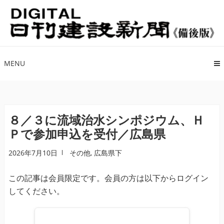
ナ
コ
ビ
ン
ゲ
テ
ー
ン
シ
ツ
MENU
ョ
へ
ン
ス
へ
キ
ス
ッ
８／３に流域治水シンポジウム、Ｈ
キ
プ
Ｐで参加申込を受付／広島県
ッ
プ
2026年7月10日
その他
,
広島県下
この記事は会員限定です。会員の方は以下からログイン
してください。