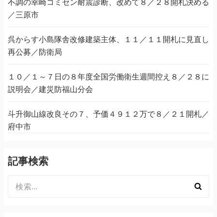
不調の幸崎コミセン耐震診断、改めて８／２８開札決める
／三原市
呉からす小島隊舎改修建築主体、１１／１１開札に見直し
再公募／防衛局
１０／１～７日の８年度全国労働衛生週間控え８／２８に
説明会／建災防福山分会
斗升御山線改良その７、予価４９１２万で８／２１開札／
府中市
記事検索
検
索: