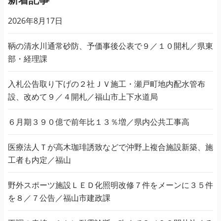
2026年8月17日
鞆の清水川通常砂防、予価事後公表で９／１０開札／県東
部・経理課
入札公告取り下げの２社ＪＶ施工・瀬戸町地内配水管布
設、改めて９／４開札／福山市上下水道局
６月期３９０億で前年比１３％増／県内公共工事高
医療法人Ｔが高木珈琲誘致などで沖野上複合施設新築、施
工者も内定／福山
野外スポーツ施設ＬＥＤ化照明改修７件をメーンに３５件
を８／７公告／福山市建政課