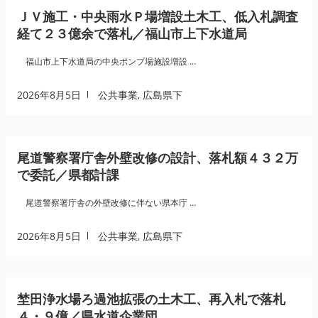
ＪＶ施工・中央雨水Ｐ場増設土木工、低入札調査
経て２３億余で落札／福山市上下水道局
福山市上下水道局の中央ポンプ場施設増設 …
2026年8月5日
公共事業
,
広島県下
尾道警察署庁舎外壁改修の設計、落札額４３２万
で委託／県都計課
尾道警察署庁舎の外壁改修に伴ない県本庁 …
2026年8月5日
公共事業
,
広島県下
埜田浄水場ろ過池拡張の土木工、再入札で落札
４・９億／県水道企業団