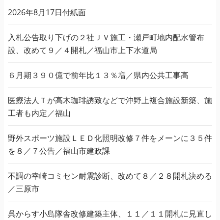
ジ
2026年8月17日付紙面
送
り
入札公告取り下げの２社ＪＶ施工・瀬戸町地内配水管布
設、改めて９／４開札／福山市上下水道局
６月期３９０億で前年比１３％増／県内公共工事高
医療法人Ｔが高木珈琲誘致などで沖野上複合施設新築、施
工者も内定／福山
野外スポーツ施設ＬＥＤ化照明改修７件をメーンに３５件
を８／７公告／福山市建政課
不調の幸崎コミセン耐震診断、改めて８／２８開札決める
／三原市
呉からす小島隊舎改修建築主体、１１／１１開札に見直し