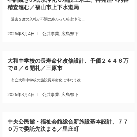
精査進む／福山市上下水道局
過去２度の入札が不調に終わった松永浄化 …
2026年8月4日
公共事業
,
広島県下
大和中学校の長寿命化改修設計、予価２４４６万
で８／６開札／三原市
市立大和中学校の施設長寿命化に伴なう改 …
2026年8月4日
公共事業
,
広島県下
中央公民館・福祉会館総合新施設基本設計、７７
０万で委託先決まる／里庄町