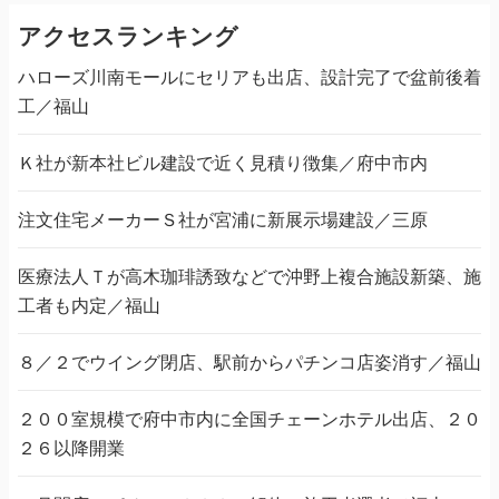
アクセスランキング
ハローズ川南モールにセリアも出店、設計完了で盆前後着
工／福山
Ｋ社が新本社ビル建設で近く見積り徴集／府中市内
注文住宅メーカーＳ社が宮浦に新展示場建設／三原
医療法人Ｔが高木珈琲誘致などで沖野上複合施設新築、施
工者も内定／福山
８／２でウイング閉店、駅前からパチンコ店姿消す／福山
２００室規模で府中市内に全国チェーンホテル出店、２０
２６以降開業