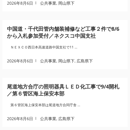
2026年8月6日
公共事業
,
岡山県下
中国道・千代田管内舗装補修など工事２件で8/6
から入札参加受付／ネクスコ中国支社
ＮＥＸＣＯ西日本高速道路中国支社で11 …
2026年8月6日
公共事業
,
岡山県下
,
広島県下
尾道地方合庁の照明器具ＬＥＤ化工事で9/4開札
／第６管区海上保安本部
第６管区海上保安本部は尾道地方合同庁舎 …
2026年8月6日
公共事業
,
広島県下