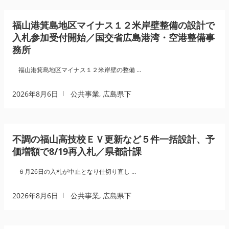
福山港箕島地区マイナス１２米岸壁整備の設計で
入札参加受付開始／国交省広島港湾・空港整備事
務所
福山港箕島地区マイナス１２米岸壁の整備 …
2026年8月6日
公共事業
,
広島県下
不調の福山高技校ＥＶ更新など５件一括設計、予
価増額で8/19再入札／県都計課
６月26日の入札が中止となり仕切り直し …
2026年8月6日
公共事業
,
広島県下