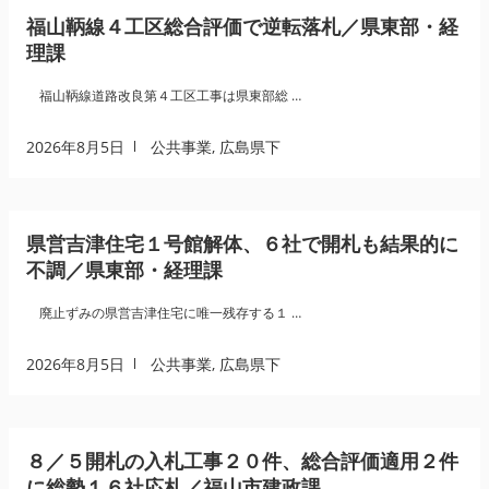
福山鞆線４工区総合評価で逆転落札／県東部・経
理課
福山鞆線道路改良第４工区工事は県東部総 …
2026年8月5日
公共事業
,
広島県下
県営吉津住宅１号館解体、６社で開札も結果的に
不調／県東部・経理課
廃止ずみの県営吉津住宅に唯一残存する１ …
2026年8月5日
公共事業
,
広島県下
８／５開札の入札工事２０件、総合評価適用２件
に総勢１６社応札／福山市建政課