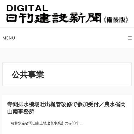
ナ
コ
ビ
ン
ゲ
テ
ー
ン
シ
ツ
MENU
ョ
へ
ン
ス
へ
キ
ス
ッ
公共事業
キ
プ
ッ
プ
寺間排水機場吐出樋管改修で参加受付／農水省岡
山南事務所
農林水産省岡山南土地改良事業所の寺間排 …