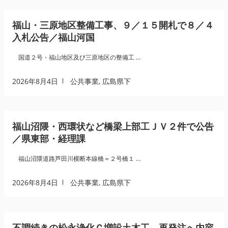
福山・三原地区整備工事、９／１５開札で８／４
入札公告／福山河国
国道２号・福山地区及び三原地区の整備工 …
2026年8月4日
公共事業
,
広島県下
福山沼隈・西環状など橋梁上部工ＪＶ２件で公告
／県東部・経理課
福山沼隈道路芦田川横断本線橋＝２号橋１ …
2026年8月4日
公共事業
,
広島県下
不調続きの松永浄化Ｃ増設土木工、再発注へ内容