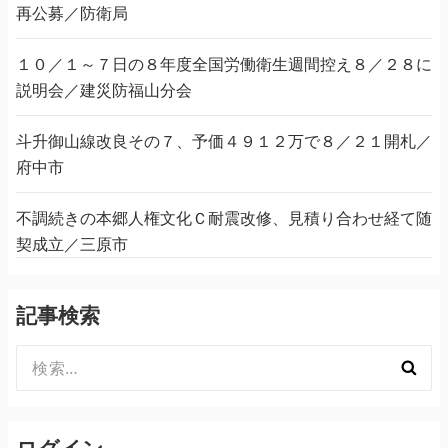
再公募／防衛局
１０／１～７日の８年度全国労働衛生週間控え８／２８に
説明会／建災防福山分会
斗升御山線改良その７、予価４９１２万で８／２１開札／
府中市
不調続きの本郷人権文化Ｃ耐震改修、見積り合わせ経て随
契成立／三原市
記事検索
検
索:
ログイン