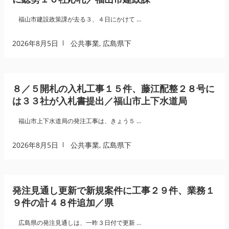
福山市建設政策課が去る３、４日にかけて …
2026年8月5日
公共事業
,
広島県下
８／５開札の入札工事１５件、藤江配整２８号に
は３３社が入札書提出／福山市上下水道局
福山市上下水道局の発注工事は、きょう５ …
2026年8月5日
公共事業
,
広島県下
発注見通し更新で新規案件に工事２９件、業務１
９件の計４８件追加／県
広島県の発注見通しは、一昨３日付で更新 …