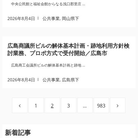
中央公民館と福祉会館からなる浅口郡里庄 …
2026年8月4日
公共事業
,
岡山県下
広島商議所ビルの解体基本計画・跡地利用方針検
討業務、プロポ方式で受付開始／広島市
広島商工会議所ビルの解体基本計画と跡地 …
2026年8月4日
公共事業
,
広島県下
投
ページ
1
ページ
2
ページ
3
…
ページ
983
稿
の
ペ
ー
新着記事