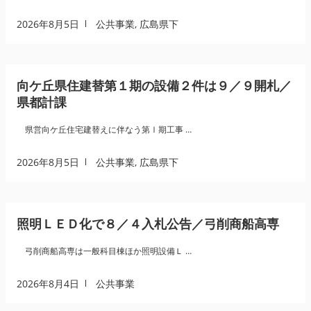
2026年8月5日
公共事業
,
広島県下
向ケ丘県住建替第１期の設備２件は９／９開札／
県都計課
県営向ケ丘住宅建替えに伴なう第Ⅰ期工事 …
2026年8月5日
公共事業
,
広島県下
照明ＬＥＤ化で８／４入札公告／弓削商船高専
弓削商船高専は一般科目棟ほか照明設備Ｌ …
2026年8月4日
公共事業