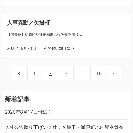
人事異動／矢掛町
【課長級】総務防災課長秘書広報係長事務取 …
2026年6月23日
その他
,
岡山県下
投
ページ
1
ページ
2
ページ
3
…
ページ
116
稿
の
ペ
ー
新着記事
ジ
2026年8月17日付紙面
送
り
入札公告取り下げの２社ＪＶ施工・瀬戸町地内配水管布