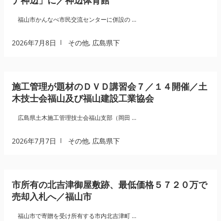
福山市かんなべ市民交流センターに併設の …
2026年7月8日
その他
,
広島県下
施工管理が題材のＤＶＤ講習会７／１４開催／土
木技士会福山及び福山建設工業協会
広島県土木施工管理技士会福山支部（岡田 …
2026年7月7日
その他
,
広島県下
市所有の北吉津御屋敷跡、最低価格５７２０万で
売却入札へ／福山市
福山市で寄贈を受け所有する市内北吉津町 …