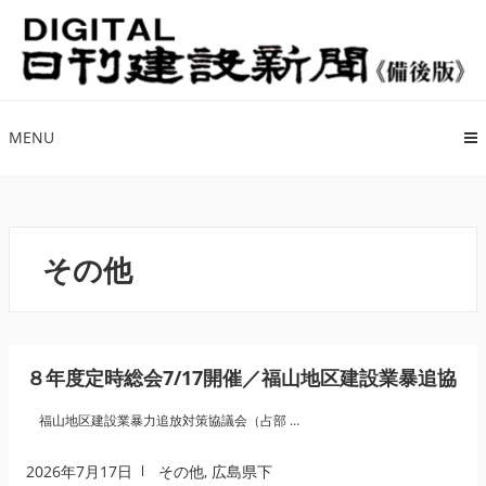
ナ
コ
ビ
ン
ゲ
テ
ー
ン
シ
ツ
MENU
ョ
へ
ン
ス
へ
キ
ス
ッ
その他
キ
プ
ッ
プ
８年度定時総会7/17開催／福山地区建設業暴追協
福山地区建設業暴力追放対策協議会（占部 …
2026年7月17日
その他
,
広島県下