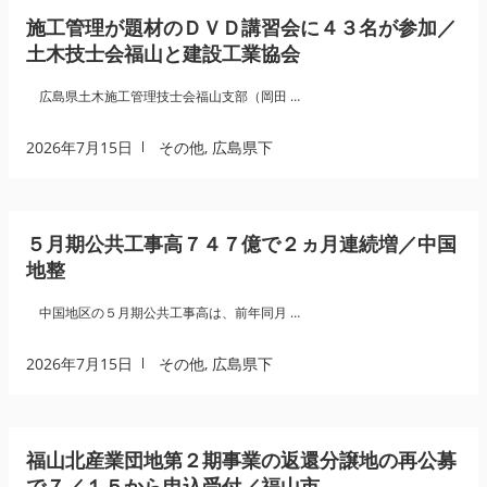
施工管理が題材のＤＶＤ講習会に４３名が参加／
土木技士会福山と建設工業協会
広島県土木施工管理技士会福山支部（岡田 …
2026年7月15日
その他
,
広島県下
５月期公共工事高７４７億で２ヵ月連続増／中国
地整
中国地区の５月期公共工事高は、前年同月 …
2026年7月15日
その他
,
広島県下
福山北産業団地第２期事業の返還分譲地の再公募
で７／１５から申込受付／福山市