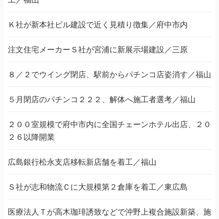
Ｋ社が新本社ビル建設で近く見積り徴集／府中市内
注文住宅メーカーＳ社が宮浦に新展示場建設／三原
８／２でウイング閉店、駅前からパチンコ店姿消す／福山
５月閉店のパチンコ２２２、解体へ施工者選考／福山
２００室規模で府中市内に全国チェーンホテル出店、２０
２６以降開業
広島銀行松永支店移転新店舗を着工／福山
Ｓ社が志和物流Ｃに大規模第２倉庫を着工／東広島
医療法人Ｔが高木珈琲誘致などで沖野上複合施設新築、施