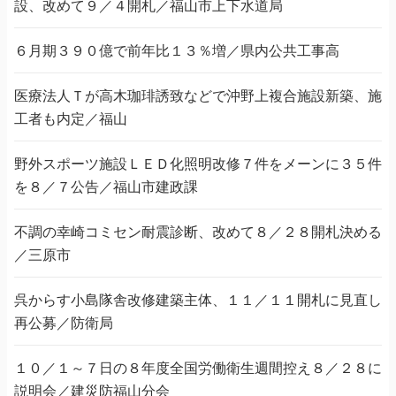
設、改めて９／４開札／福山市上下水道局
６月期３９０億で前年比１３％増／県内公共工事高
医療法人Ｔが高木珈琲誘致などで沖野上複合施設新築、施
工者も内定／福山
野外スポーツ施設ＬＥＤ化照明改修７件をメーンに３５件
を８／７公告／福山市建政課
不調の幸崎コミセン耐震診断、改めて８／２８開札決める
／三原市
呉からす小島隊舎改修建築主体、１１／１１開札に見直し
再公募／防衛局
１０／１～７日の８年度全国労働衛生週間控え８／２８に
説明会／建災防福山分会