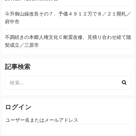
斗升御山線改良その７、予価４９１２万で８／２１開札／
府中市
不調続きの本郷人権文化Ｃ耐震改修、見積り合わせ経て随
契成立／三原市
記事検索
検
索:
ログイン
ユーザー名またはメールアドレス